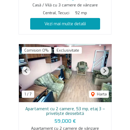
Casă / Vilă cu 3 camere de vânzare
Central, Tecuci
92 mp
Vezi mai multe detalii
Comision 0%
Exclusivitate
Previous
Next
1
/
7
Harta
Apartament cu 2 camere, 53 mp, etaj 3 –
priveliște deosebită
59,000 €
Apartament cu 2 camere de vânzare