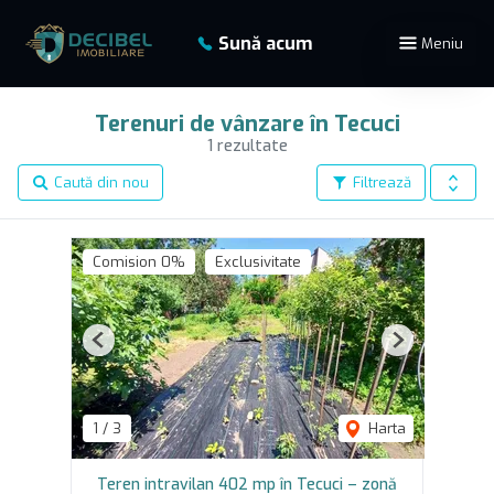
Sună acum
Meniu
Terenuri de vânzare în Tecuci
1 rezultate
Caută din nou
Filtrează
Comision 0%
Exclusivitate
Previous
Next
1
/
3
Harta
Teren intravilan 402 mp în Tecuci – zonă