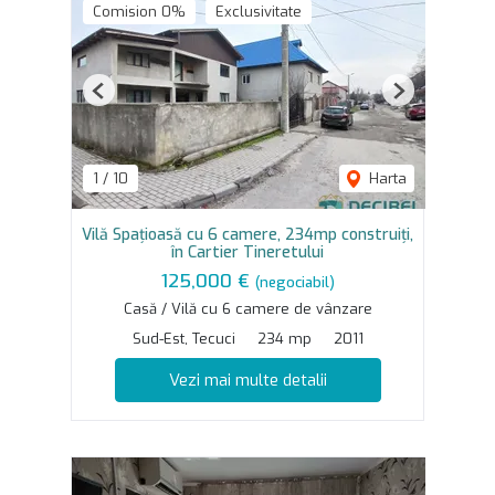
Comision 0%
Exclusivitate
Previous
Next
1
/
10
Harta
Vilă Spațioasă cu 6 camere, 234mp construiți,
în Cartier Tineretului
125,000 €
(negociabil)
Casă / Vilă cu 6 camere de vânzare
Sud-Est, Tecuci
234 mp
2011
Vezi mai multe detalii