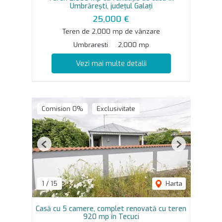
Umbrărești, județul Galați
25,000 €
Teren de 2,000 mp de vânzare
Umbraresti
2,000 mp
Vezi mai multe detalii
Comision 0%
Exclusivitate
Previous
Next
1
/
15
Harta
Casă cu 5 camere, complet renovată cu teren
920 mp în Tecuci