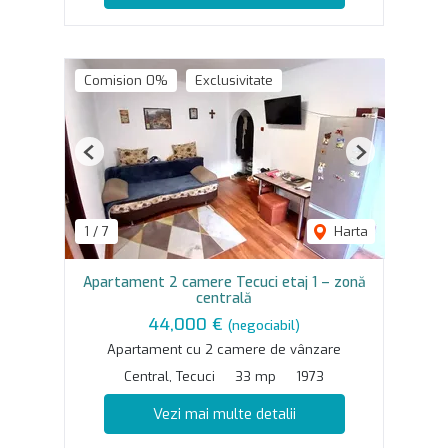
Comision 0%
Exclusivitate
Previous
Next
1
/
7
Harta
Apartament 2 camere Tecuci etaj 1 – zonă
centrală
44,000 €
(negociabil)
Apartament cu 2 camere de vânzare
Central, Tecuci
33 mp
1973
Vezi mai multe detalii