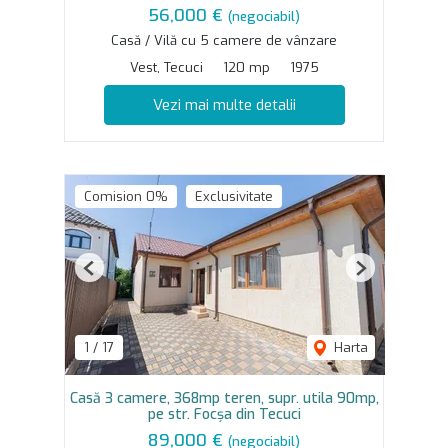
56,000 €
(negociabil)
Casă / Vilă cu 5 camere de vânzare
Vest, Tecuci
120 mp
1975
Vezi mai multe detalii
Comision 0%
Exclusivitate
Previous
Next
1
/
17
Harta
Casă 3 camere, 368mp teren, supr. utila 90mp,
pe str. Focșa din Tecuci
89,000 €
(negociabil)