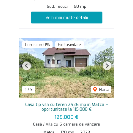
Sud, Tecuci
50 mp
Vezi mai multe detalii
Comision 0%
Exclusivitate
Previous
Next
1
/
9
Harta
Casă tip vilă cu teren 2426 mp în Matca –
oportunitate la 115.000 €
125,000 €
Casă / Vilă cu 5 camere de vânzare
Matca
170 mp
2023