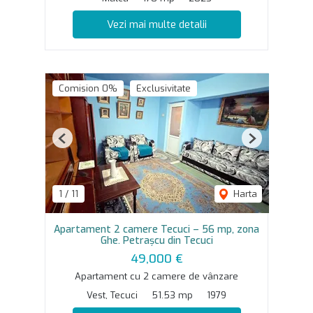
Vezi mai multe detalii
Comision 0%
Exclusivitate
Previous
Next
1
/
11
Harta
Apartament 2 camere Tecuci – 56 mp, zona
Ghe. Petrașcu din Tecuci
49,000 €
Apartament cu 2 camere de vânzare
Vest, Tecuci
51.53 mp
1979