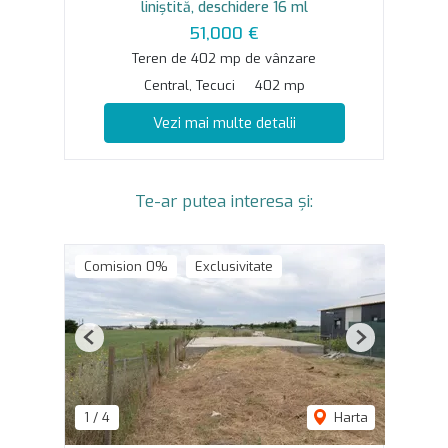
liniștită, deschidere 16 ml
51,000 €
Teren de 402 mp de vânzare
Central, Tecuci
402 mp
Vezi mai multe detalii
Te-ar putea interesa și:
Comision 0%
Exclusivitate
Previous
Next
1
/
4
Harta