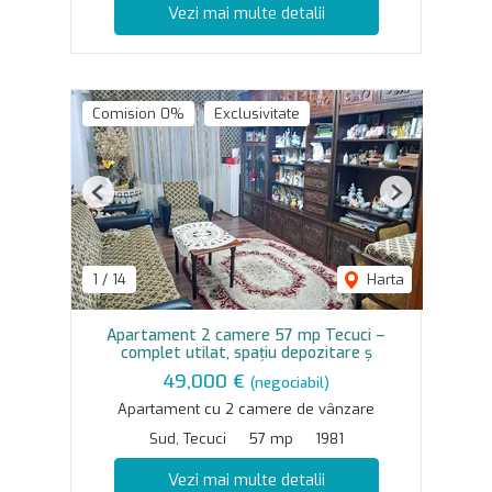
Vezi mai multe detalii
Comision 0%
Exclusivitate
Previous
Next
1
/
14
Harta
Apartament 2 camere 57 mp Tecuci –
complet utilat, spațiu depozitare ș
49,000 €
(negociabil)
Apartament cu 2 camere de vânzare
Sud, Tecuci
57 mp
1981
Vezi mai multe detalii