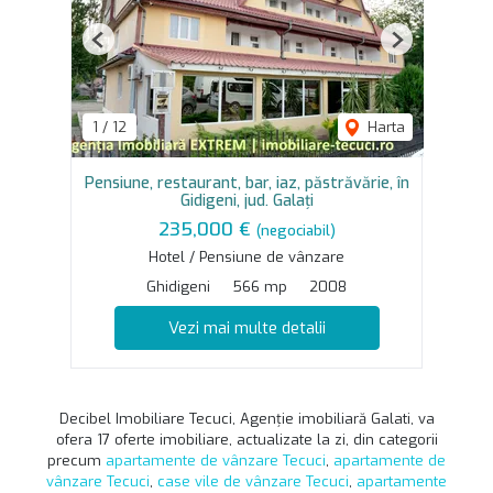
Previous
Next
1
/
12
Harta
Pensiune, restaurant, bar, iaz, păstrăvărie, în
Gidigeni, jud. Galaţi
235,000 €
(negociabil)
Hotel / Pensiune de vânzare
Ghidigeni
566 mp
2008
Vezi mai multe detalii
Decibel Imobiliare Tecuci, Agenție imobiliară Galati, va
ofera 17 oferte imobiliare, actualizate la zi, din categorii
precum
apartamente de vânzare Tecuci
,
apartamente de
vânzare Tecuci
,
case vile de vânzare Tecuci
,
apartamente