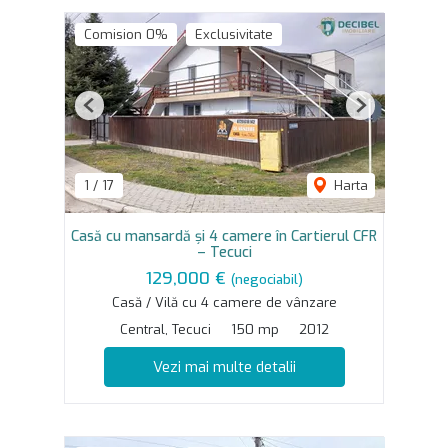
Comision 0%
Exclusivitate
Previous
Next
1
/
17
Harta
Casă cu mansardă și 4 camere în Cartierul CFR
– Tecuci
129,000 €
(negociabil)
Casă / Vilă cu 4 camere de vânzare
Central, Tecuci
150 mp
2012
Vezi mai multe detalii