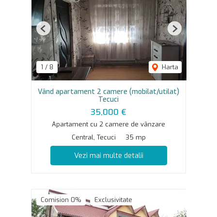
Previous
Next
1
/
8
Harta
Vând apartament 2 camere (mobilat/utilat)
Tecuci
35,000 €
Apartament cu 2 camere de vânzare
Central, Tecuci
35 mp
Vezi mai multe detalii
Comision 0%
Exclusivitate