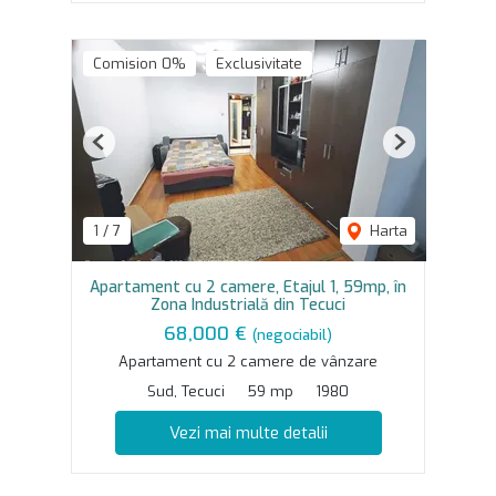
Comision 0%
Exclusivitate
Previous
Next
1
/
7
Harta
Apartament cu 2 camere, Etajul 1, 59mp, în
Zona Industrială din Tecuci
68,000 €
(negociabil)
Apartament cu 2 camere de vânzare
Sud, Tecuci
59 mp
1980
Vezi mai multe detalii