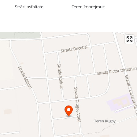
Totul inspiră stabilitate și siguranță, aspecte esențiale
Străzi asfaltate
Teren împrejmuit
pentru cei care intenționează să investească într-o locuință
pe termen lung.
În plus, forma regulată a terenului permite valorificarea
eficientă a întregii suprafețe, oferind libertate maximă în
proiectarea viitoarei construcții.
Preț competitiv și posibilitate de negociere
Prețul proprietății este de 49.000 euro, negociabil, iar
vânzarea se realizează direct cu proprietarul.
Fiind o vânzare în regim de urgență, există premisele unei
negocieri avantajoase pentru cumpărător, ceea ce
transformă această ofertă într-o oportunitate interesantă
pe piața locală de imobiliare Tecuci.
Concluzie
Dacă îți dorești mai mult decât un simplu teren și cauți locul
potrivit pentru a construi casa visurilor tale într-un cartier