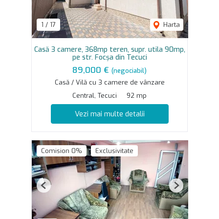
1
/
17
Harta
Casă 3 camere, 368mp teren, supr. utila 90mp,
pe str. Focșa din Tecuci
89,000 €
(negociabil)
Casă / Vilă cu 3 camere de vânzare
Central, Tecuci
92 mp
Vezi mai multe detalii
Comision 0%
Exclusivitate
Previous
Next