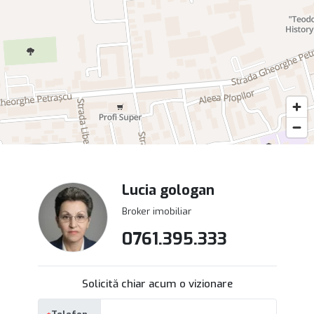
liniștit și apreciat, această proprietate merită toată atenția.
Pentru informații suplimentare și programarea unei vizionări,
contactează specialiștii de la Decibel Imobiliare sau discută
cu experții unei Agenție imobiliară Tecuci care cunosc în
detaliu evoluția pieței locale.
0720 618 142
Unele oportunități apar rar. Uneori, viitorul începe cu un
simplu telefon.
Lucia gologan
Broker imobiliar
0761.395.333
Solicită chiar acum o vizionare