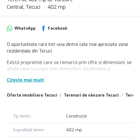
Central, Tecuci
402 mp
WhatsApp
Facebook
O oportunitate rară într-una dintre cele mai apreciate zone
rezidențiale din Tecuci
Există proprietăți care se remarcă prin cifre și dimensiuni, iar
altele care cuceresc prin atmosferă, poziționare și
sentimentul de „acasă” pe care îl inspiră. Pe strada
Citește mai mult
Zimbrului, în zona Poștă din Tecuci, se află un astfel de
teren, pregătit să devină fundația unei locuințe construite
Oferte imobiliare Tecuci
Terenuri de vânzare Tecuci
Terenur
exact după dorințele viitorului proprietar.
Cu o suprafață de 402 mp și o deschidere generoasă de 16
metri liniari, terenul intravilan are o formă aproape pătrată,
Tip teren
Construcții
extrem de avantajoasă pentru proiectarea unei case
moderne, a unei vile elegante sau a unei locuințe familiale
Suprafață teren
402 mp
bine compartimentate.