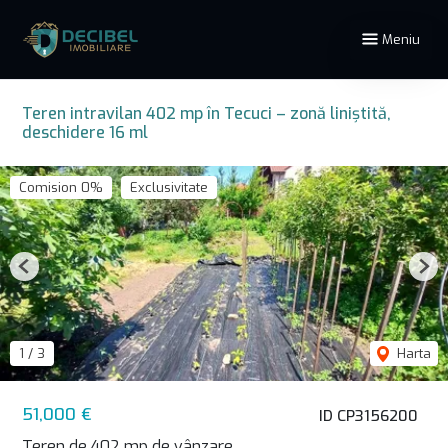
Meniu
Teren intravilan 402 mp în Tecuci – zonă liniștită,
deschidere 16 ml
Comision 0%
Exclusivitate
Previous
Nex
1
/
3
Harta
51,000 €
ID CP3156200
Teren de 402 mp de vânzare