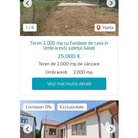
Previous
Next
1
/
4
Harta
Teren 2.000 mp cu fundație de casă în
Umbrărești, județul Galați
25,000 €
Teren de 2,000 mp de vânzare
Umbraresti
2,000 mp
Vezi mai multe detalii
Comision 0%
Exclusivitate
Previous
Next