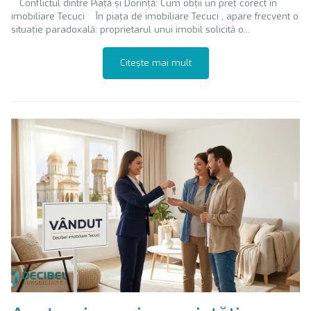
Conflictul dintre Piață și Dorință: Cum obții un preț corect în
imobiliare Tecuci În piața de imobiliare Tecuci , apare frecvent o
situație paradoxală: proprietarul unui imobil solicită o...
Citește mai mult