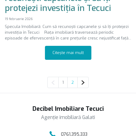
protejezi investiția în Tecuci
19 februarie 2026
Specula Imobiliară: Cum să recunoști capcanele și să îți protejezi
investiția în Tecuci Piața imobiliară traversează periodic
episoade de efervescență în care prețurile cresc nejustificat față...
Citește mai mult
Pagina anterioară
Pagina următoare
1
2
Decibel Imobiliare Tecuci
Agenție imobiliară Galati
0761.395.333