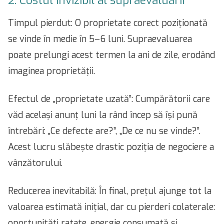
2. Costul invizibil al supraevaluării
Timpul pierdut: O proprietate corect poziționată
se vinde în medie în 5–6 luni. Supraevaluarea
poate prelungi acest termen la ani de zile, erodând
imaginea proprietății.
Efectul de „proprietate uzată”: Cumpărătorii care
văd același anunț luni la rând încep să își pună
întrebări: „Ce defecte are?”, „De ce nu se vinde?”.
Acest lucru slăbește drastic poziția de negociere a
vânzătorului.
Reducerea inevitabilă: În final, prețul ajunge tot la
valoarea estimată inițial, dar cu pierderi colaterale:
oportunități ratate, energie consumată și