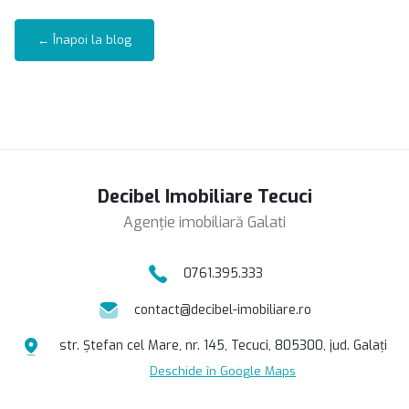
← Înapoi la blog
Decibel Imobiliare Tecuci
Agenție imobiliară Galati
0761.395.333
contact@decibel-imobiliare.ro
str. Ștefan cel Mare, nr. 145, Tecuci, 805300, jud. Galați
Deschide în Google Maps