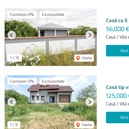
Comision 0%
Exclusivitate
Casă cu 5
56,000 
Casă / Vilă
Previous
Next
Vezi
1
/
15
Harta
Comision 0%
Exclusivitate
Casă tip 
125,000 
Casă / Vilă
Previous
Next
Vezi
1
/
9
Harta