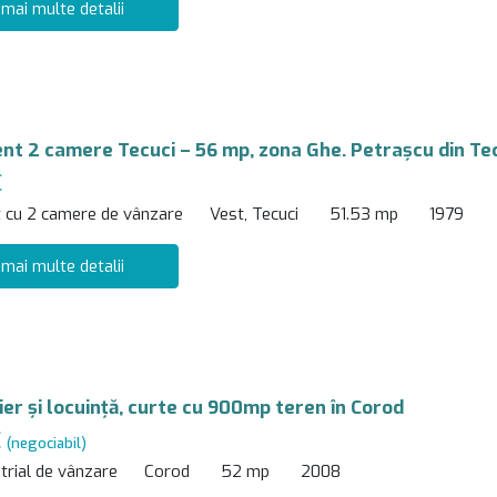
 mai multe detalii
t 2 camere Tecuci – 56 mp, zona Ghe. Petrașcu din Te
€
 cu 2 camere de vânzare
Vest, Tecuci
51.53 mp
1979
 mai multe detalii
ier și locuință, curte cu 900mp teren în Corod
€
(negociabil)
trial de vânzare
Corod
52 mp
2008