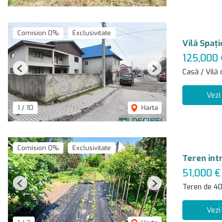
Comision 0%
Exclusivitate
Vilă Spaț
125,000
Casă / Vilă
Previous
Next
Vezi
1
/
10
Harta
Comision 0%
Exclusivitate
Teren intr
51,000 €
Teren de 4
Previous
Next
Vezi