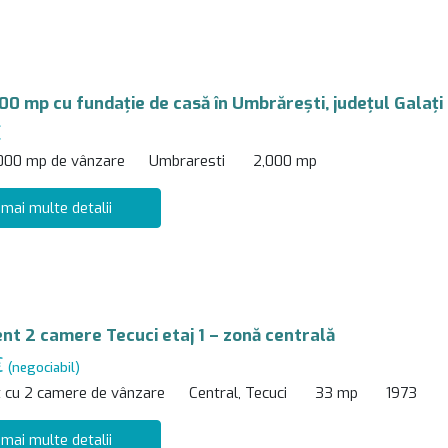
00 mp cu fundație de casă în Umbrărești, județul Galați
€
,000 mp de vânzare
Umbraresti
2,000 mp
 mai multe detalii
t 2 camere Tecuci etaj 1 – zonă centrală
€
(negociabil)
 cu 2 camere de vânzare
Central, Tecuci
33 mp
1973
 mai multe detalii