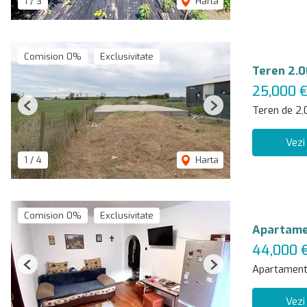
1
/
3
Harta
Comision 0%
Exclusivitate
Teren 2.0
25,000 
Teren de 2
Previous
Next
Vezi
1
/
4
Harta
Comision 0%
Exclusivitate
Apartamen
44,000 
Apartament
Previous
Next
Vezi