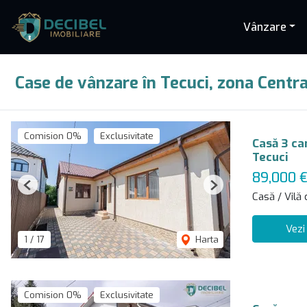
Vânzare
Case de vânzare în Tecuci, zona Centra
Comision 0%
Exclusivitate
Casă 3 ca
Tecuci
89,000 
Previous
Next
Casă / Vilă
Vezi
1
/
17
Harta
Comision 0%
Exclusivitate