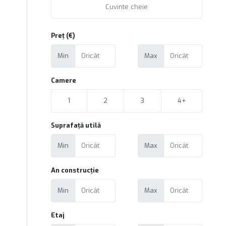
Preț (€)
Min
Max
Camere
1
2
3
4+
Suprafață utilă
Min
Max
An construcție
Min
Max
Etaj