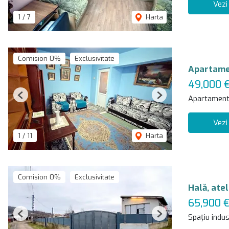
Vezi
1
/
7
Harta
Comision 0%
Exclusivitate
Apartamen
49,000 
Apartament
Previous
Next
Vezi
1
/
11
Harta
Comision 0%
Exclusivitate
Hală, atel
65,900 
Spațiu indus
Previous
Next