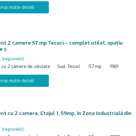
 mai multe detalii
t 2 camere 57 mp Tecuci – complet utilat, spațiu
e ș
€
(negociabil)
 cu 2 camere de vânzare
Sud, Tecuci
57 mp
1981
 mai multe detalii
t cu 2 camere, Etajul 1, 59mp, în Zona Industrială din
€
(negociabil)