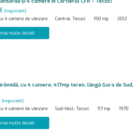
ansardă și 4 camere în Cartierul CFR – Tecuci
 €
(negociabil)
 cu 4 camere de vânzare
Central, Tecuci
150 mp
2012
 mai multe detalii
ărămidă, cu 4 camere, 417mp teren, lăngă Gara de Sud,
€
(negociabil)
 cu 4 camere de vânzare
Sud-Vest, Tecuci
117 mp
1970
 mai multe detalii