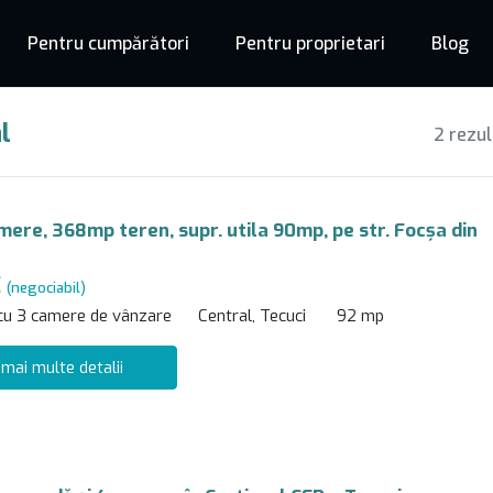
Pentru cumpărători
Pentru proprietari
Blog
l
2 rezu
mere, 368mp teren, supr. utila 90mp, pe str. Focșa din
€
(negociabil)
 cu 3 camere de vânzare
Central, Tecuci
92 mp
 mai multe detalii