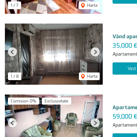
1
/
7
Harta
Vând apa
35,000 
Apartament
Previous
Next
Vezi
1
/
8
Harta
Comision 0%
Exclusivitate
Apartamen
59,000 
Apartament
Previous
Next