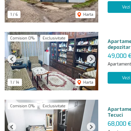
Vezi
1
/
6
Harta
Comision 0%
Exclusivitate
Apartamen
depozitar
49,000 
Previous
Next
Apartament
Vezi
1
/
14
Harta
Comision 0%
Exclusivitate
Apartamen
Tecuci
68,000 
Previous
Next