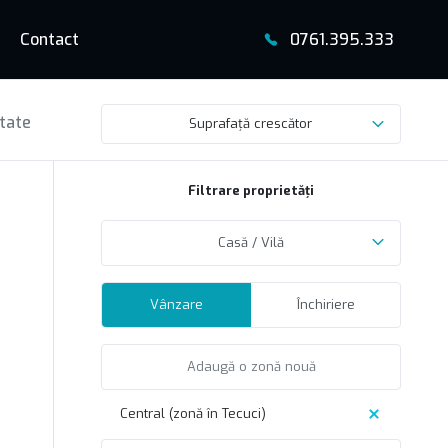
Contact
0761.395.333
ltate
Suprafață crescător
Filtrare proprietăți
Casă / Vilă
Vânzare
Închiriere
Central (zonă în Tecuci)