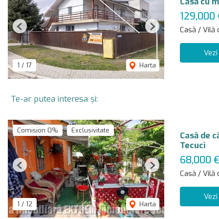
Casă cu m
129,000
Casă / Vilă
Previous
Next
Vezi
1
/
17
Harta
Te-ar putea interesa și:
Comision 0%
Exclusivitate
Casă de c
Tecuci
68,000 
Previous
Next
Casă / Vilă
Vezi
1
/
12
Harta