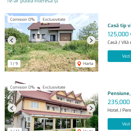
Te-ar putea interesa și:
Comision 0%
Exclusivitate
Casă tip 
125,000 
Casă / Vilă
Previous
Next
Vezi
1
/
9
Harta
Comision 0%
Exclusivitate
Pensiune, 
235,000
Hotel / Pen
Previous
Next
Vezi