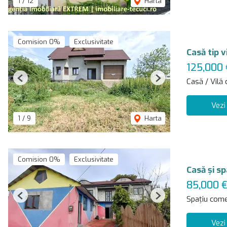
1
/
12
Harta
Comision 0%
Exclusivitate
Casă tip 
125,000 
Casă / Vilă
Previous
Next
Vezi
1
/
9
Harta
Comision 0%
Exclusivitate
Casă şi sp
85,000 
Spațiu come
Previous
Next
Vezi