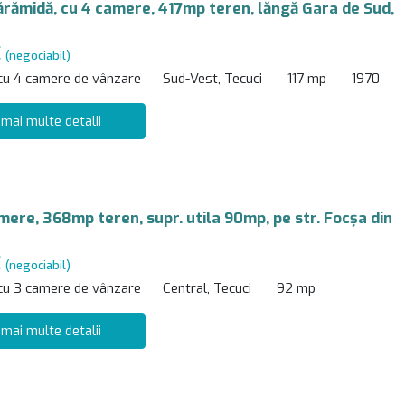
ărămidă, cu 4 camere, 417mp teren, lăngă Gara de Sud,
€
(negociabil)
 cu 4 camere de vânzare
Sud-Vest, Tecuci
117 mp
1970
 mai multe detalii
mere, 368mp teren, supr. utila 90mp, pe str. Focșa din
€
(negociabil)
 cu 3 camere de vânzare
Central, Tecuci
92 mp
 mai multe detalii