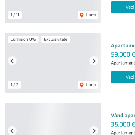
Vezi
1
/
11
Harta
Comision 0%
Exclusivitate
Apartamen
59,000 
Apartament
Previous
Next
Vezi
1
/
7
Harta
Vând apa
35,000 
Apartament
Previous
Next