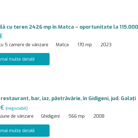
vilă cu teren 2426 mp în Matca – oportunitate la 115.000
€
 cu 5 camere de vânzare
Matca
170 mp
2023
 mai multe detalii
restaurant, bar, iaz, păstrăvărie, în Gidigeni, jud. Galaţi
 €
(negociabil)
siune de vânzare
Ghidigeni
566 mp
2008
 mai multe detalii