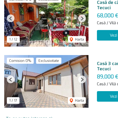
Casă de c
Tecuci
68,000 
Previous
Next
Casă / Vilă
Vezi
1
/
12
Harta
Comision 0%
Exclusivitate
Casă 3 ca
Tecuci
89,000 
Previous
Next
Casă / Vilă
Vezi
1
/
17
Harta