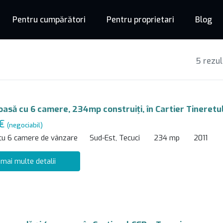
Pentru cumpărători
Pentru proprietari
Blog
5 rezul
ioasă cu 6 camere, 234mp construiți, în Cartier Tineretu
 €
(negociabil)
 cu 6 camere de vânzare
Sud-Est, Tecuci
234 mp
2011
 mai multe detalii