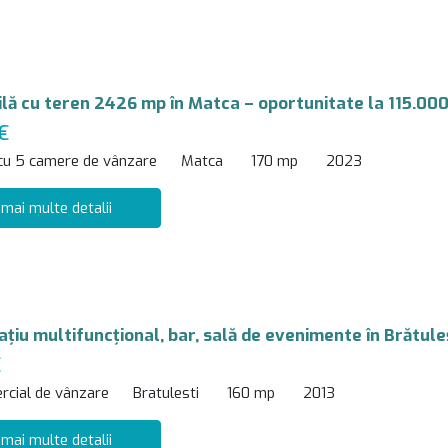
vilă cu teren 2426 mp în Matca – oportunitate la 115.000
€
 cu 5 camere de vânzare
Matca
170 mp
2023
 mai multe detalii
aţiu multifuncţional, bar, sală de evenimente în Brătule
€
rcial de vânzare
Bratulesti
160 mp
2013
 mai multe detalii