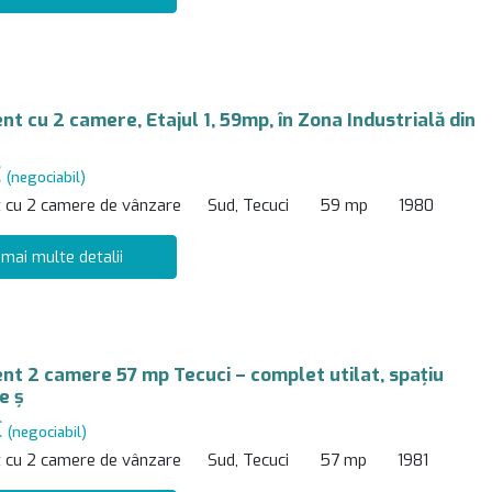
t cu 2 camere, Etajul 1, 59mp, în Zona Industrială din
€
(negociabil)
 cu 2 camere de vânzare
Sud, Tecuci
59 mp
1980
 mai multe detalii
t 2 camere 57 mp Tecuci – complet utilat, spațiu
e ș
€
(negociabil)
 cu 2 camere de vânzare
Sud, Tecuci
57 mp
1981