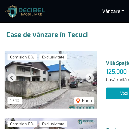
Vânzare
Case de vânzare în Tecuci
Comision 0%
Exclusivitate
Vilă Spaț
125,000
Casă / Vilă
Previous
Next
Vezi
1
/
10
Harta
Comision 0%
Exclusivitate