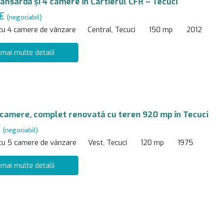
ansardă și 4 camere în Cartierul CFR – Tecuci
 €
(negociabil)
 cu 4 camere de vânzare
Central, Tecuci
150 mp
2012
 mai multe detalii
 camere, complet renovată cu teren 920 mp în Tecuci
€
(negociabil)
 cu 5 camere de vânzare
Vest, Tecuci
120 mp
1975
 mai multe detalii