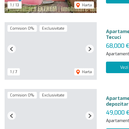
1
/
13
Harta
Comision 0%
Exclusivitate
Apartamen
Tecuci
68,000 
Previous
Next
Apartament
Vezi
1
/
7
Harta
Comision 0%
Exclusivitate
Apartamen
depozitar
49,000 
Previous
Next
Apartament