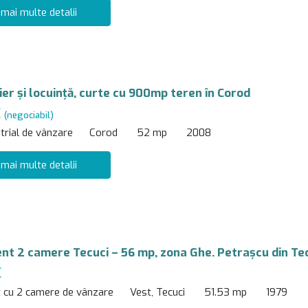
 mai multe detalii
ier și locuință, curte cu 900mp teren în Corod
€
(negociabil)
trial de vânzare
Corod
52 mp
2008
 mai multe detalii
t 2 camere Tecuci – 56 mp, zona Ghe. Petrașcu din Te
€
 cu 2 camere de vânzare
Vest, Tecuci
51.53 mp
1979