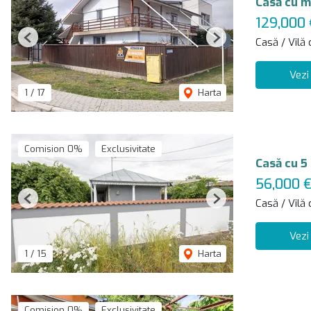
Casă cu m
129,000
Casă / Vilă
Previous
Next
Vezi
1
/
17
Harta
Comision 0%
Exclusivitate
Casă cu 5
56,000 
Casă / Vilă
Previous
Next
Vezi
1
/
15
Harta
Comision 0%
Exclusivitate