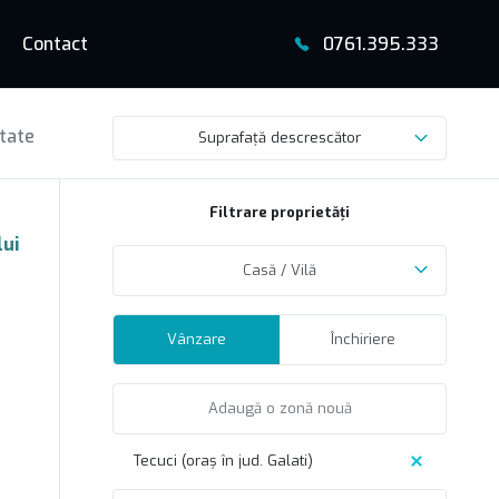
Contact
0761.395.333
tate
Suprafață descrescător
Filtrare proprietăți
lui
Casă / Vilă
Vânzare
Închiriere
Tecuci (oraș în jud. Galati)