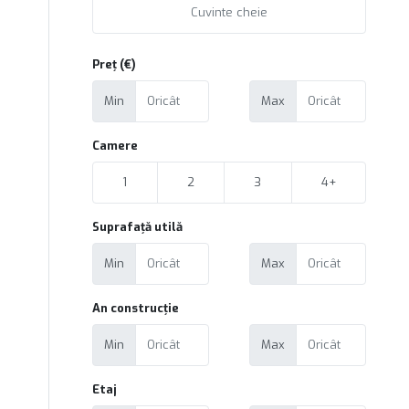
Preț (€)
Min
Max
Camere
1
2
3
4+
Suprafață utilă
Min
Max
An construcție
Min
Max
Etaj